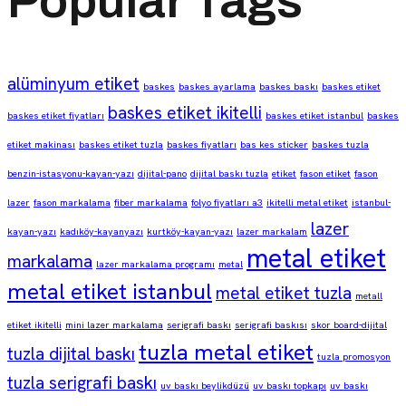
Popular Tags
alüminyum etiket
baskes
baskes ayarlama
baskes baskı
baskes etiket
baskes etiket ikitelli
baskes etiket fiyatları
baskes etiket istanbul
baskes
etiket makinası
baskes etiket tuzla
baskes fiyatları
bas kes sticker
baskes tuzla
benzin-istasyonu-kayan-yazı
dijital-pano
dijital baskı tuzla
etiket
fason etiket
fason
lazer
fason markalama
fiber markalama
folyo fiyatları a3
ikitelli metal etiket
istanbul-
lazer
kayan-yazı
kadıköy-kayanyazı
kurtköy-kayan-yazı
lazer markalam
metal etiket
markalama
lazer markalama programı
metal
metal etiket istanbul
metal etiket tuzla
metall
etiket ikitelli
mini lazer markalama
serigrafi baskı
serigrafi baskısı
skor board-dijital
tuzla metal etiket
tuzla dijital baskı
tuzla promosyon
tuzla serigrafi baskı
uv baskı beylikdüzü
uv baskı topkapı
uv baskı