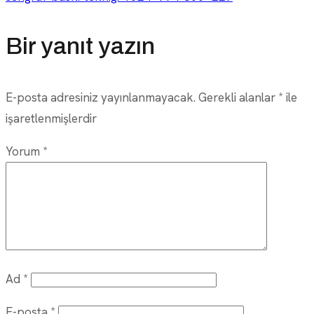
gezinmesi
Bir yanıt yazın
E-posta adresiniz yayınlanmayacak.
Gerekli alanlar
*
ile
işaretlenmişlerdir
Yorum
*
Ad
*
E-posta
*