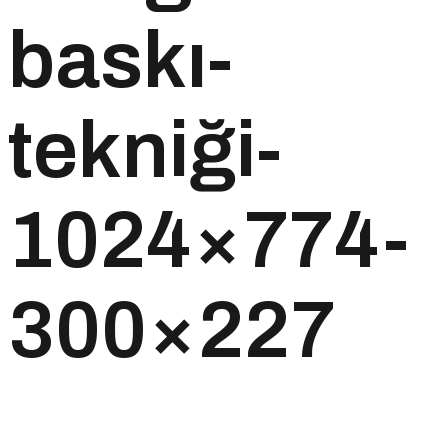
baskı-
tekniği-
1024×774-
300×227