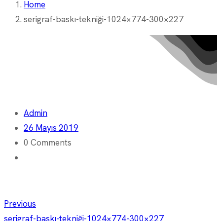
Home
serigraf-baskı-tekniği-1024×774-300×227
Admin
26 Mayıs 2019
0 Comments
Yazı
Previous
serigraf-baskı-tekniği-1024×774-300×227