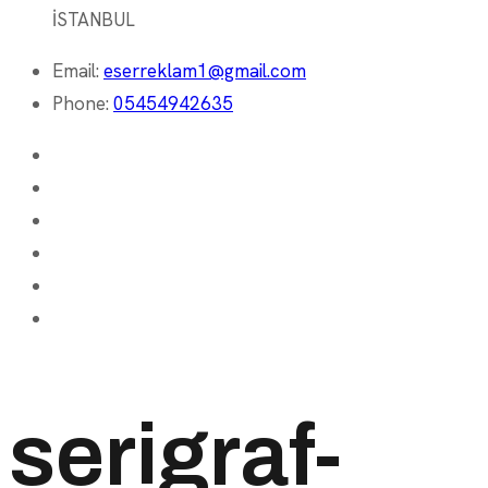
İSTANBUL
Email:
eserreklam1@gmail.com
Phone:
05454942635
serigraf-