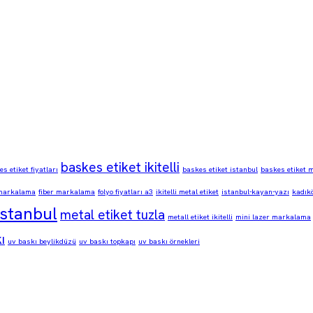
baskes etiket ikitelli
s etiket fiyatları
baskes etiket istanbul
baskes etiket 
markalama
fiber markalama
folyo fiyatları a3
ikitelli metal etiket
istanbul-kayan-yazı
kadık
istanbul
metal etiket tuzla
metall etiket ikitelli
mini lazer markalama
ı
uv baskı beylikdüzü
uv baskı topkapı
uv baskı örnekleri