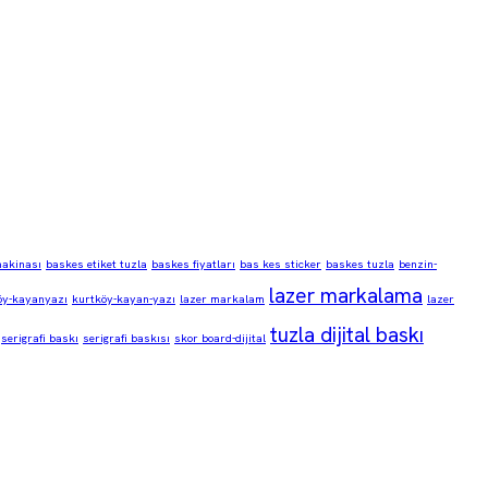
makinası
baskes etiket tuzla
baskes fiyatları
bas kes sticker
baskes tuzla
benzin-
lazer markalama
öy-kayanyazı
kurtköy-kayan-yazı
lazer markalam
lazer
tuzla dijital baskı
serigrafi baskı
serigrafi baskısı
skor board-dijital