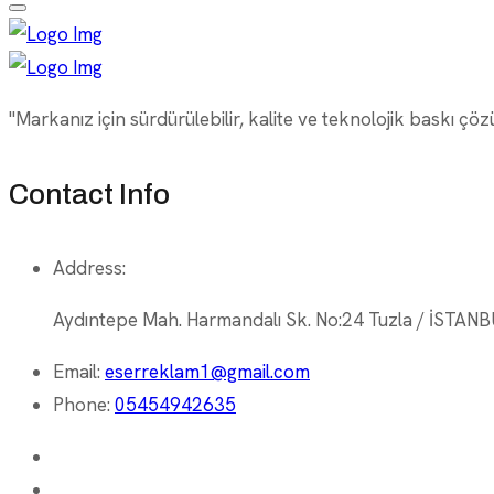
"Markanız için sürdürülebilir, kalite ve teknolojik baskı çöz
Contact Info
Address:
Aydıntepe Mah. Harmandalı Sk. No:24 Tuzla / İSTAN
Email:
eserreklam1@gmail.com
Phone:
05454942635