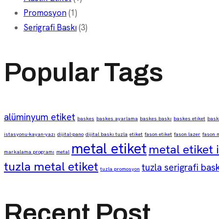
Promosyon
(1)
Serigrafi Baskı
(3)
Popular Tags
alüminyum etiket
baskes
baskes ayarlama
baskes baskı
baskes etiket
baske
istasyonu-kayan-yazı
dijital-pano
dijital baskı tuzla
etiket
fason etiket
fason lazer
fason 
metal etiket
metal etiket 
markalama programı
metal
tuzla metal etiket
tuzla serigrafi bask
tuzla promosyon
Recent Post