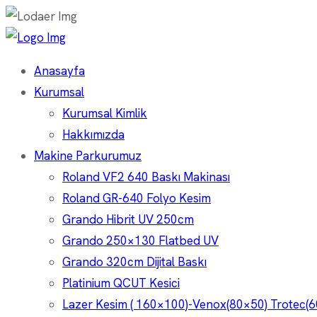
Anasayfa
Kurumsal
Kurumsal Kimlik
Hakkımızda
Makine Parkurumuz
Roland VF2 640 Baskı Makinası
Roland GR-640 Folyo Kesim
Grando Hibrit UV 250cm
Grando 250×130 Flatbed UV
Grando 320cm Dijital Baskı
Platinium QCUT Kesici
Lazer Kesim ( 160×100)-Venox(80×50) Trotec(