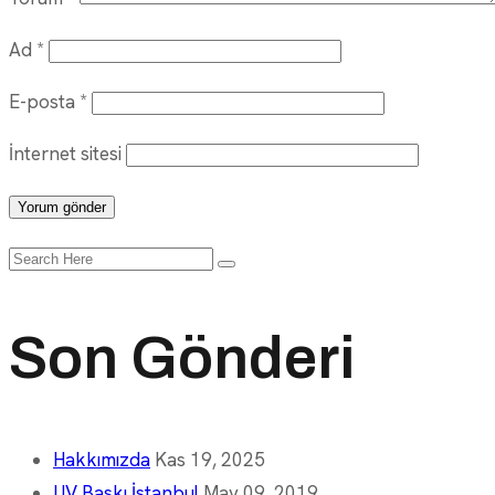
Ad
*
E-posta
*
İnternet sitesi
Search
for:
Son Gönderi
Hakkımızda
Kas 19, 2025
UV Baskı İstanbul
May 09, 2019