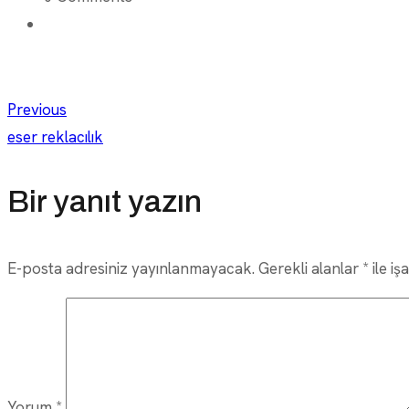
Yazı
Previous
eser reklacılık
gezinmesi
Bir yanıt yazın
E-posta adresiniz yayınlanmayacak.
Gerekli alanlar
*
ile iş
Yorum
*