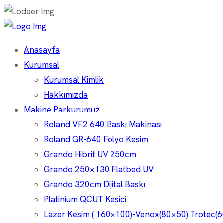
Anasayfa
Kurumsal
Kurumsal Kimlik
Hakkımızda
Makine Parkurumuz
Roland VF2 640 Baskı Makinası
Roland GR-640 Folyo Kesim
Grando Hibrit UV 250cm
Grando 250×130 Flatbed UV
Grando 320cm Dijital Baskı
Platinium QCUT Kesici
Lazer Kesim ( 160×100)-Venox(80×50) Trotec(