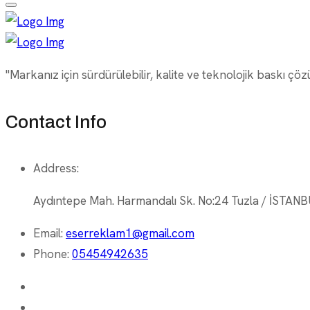
"Markanız için sürdürülebilir, kalite ve teknolojik baskı çöz
Contact Info
Address:
Aydıntepe Mah. Harmandalı Sk. No:24 Tuzla / İSTAN
Email:
eserreklam1@gmail.com
Phone:
05454942635