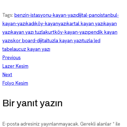
Tags:
benzin-istasyonu-kayan-yazı
dijital-pano
istanbul-
kayan-yazı
kadıköy-kayanyazı
kartal kayan yazı
kayan
yazı
kayan yazı tuzla
kurtköy-kayan-yazı
pendik kayan
yazı
skor board-dijital
tuzla kayan yazı
tuzla led
tabela
ucuz kayan yazı
Yazı
Previous
Lazer Kesim
Next
gezinmesi
Folyo Kesim
Bir yanıt yazın
E-posta adresiniz yayınlanmayacak.
Gerekli alanlar
*
ile