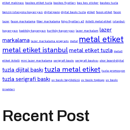
etiket makinası
baskes etiket tuzla
baskes fiyatları
bas kes sticker
baskes tuzla
benzin-istasyonu-kayan-yazı
dijital-pano
dijital baskı tuzla
etiket
fason etiket
fason
lazer
fason markalama
fiber markalama
folyo fiyatları a3
ikitelli metal etiket
istanbul-
lazer
kayan-yazı
kadıköy-kayanyazı
kurtköy-kayan-yazı
lazer markalam
metal etiket
markalama
lazer markalama programı
metal
metal etiket istanbul
metal etiket tuzla
metall
etiket ikitelli
mini lazer markalama
serigrafi baskı
serigrafi baskısı
skor board-dijital
tuzla metal etiket
tuzla dijital baskı
tuzla promosyon
tuzla serigrafi baskı
uv baskı beylikdüzü
uv baskı topkapı
uv baskı
örnekleri
Recent Post