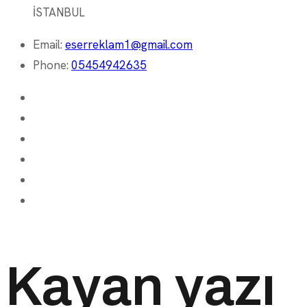
İSTANBUL
Email:
eserreklam1@gmail.com
Phone:
05454942635
Kayan yazı