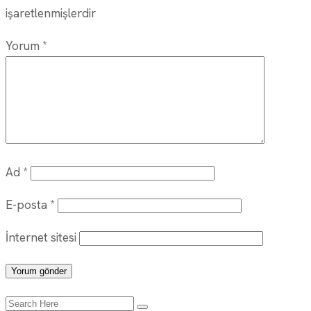
işaretlenmişlerdir
Yorum
*
Ad
*
E-posta
*
İnternet sitesi
Search