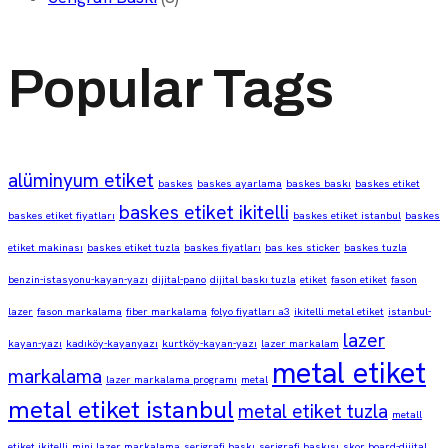
Popular Tags
alüminyum etiket
baskes
baskes ayarlama
baskes baskı
baskes etiket
baskes etiket ikitelli
baskes etiket fiyatları
baskes etiket istanbul
baskes
etiket makinası
baskes etiket tuzla
baskes fiyatları
bas kes sticker
baskes tuzla
benzin-istasyonu-kayan-yazı
dijital-pano
dijital baskı tuzla
etiket
fason etiket
fason
lazer
fason markalama
fiber markalama
folyo fiyatları a3
ikitelli metal etiket
istanbul-
lazer
kayan-yazı
kadıköy-kayanyazı
kurtköy-kayan-yazı
lazer markalam
metal etiket
markalama
lazer markalama programı
metal
metal etiket istanbul
metal etiket tuzla
metall
etiket ikitelli
mini lazer markalama
serigrafi baskı
serigrafi baskısı
skor board-dijital