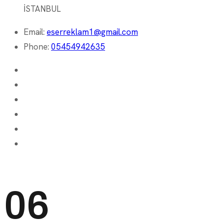
İSTANBUL
Email:
eserreklam1@gmail.com
Phone:
05454942635
06