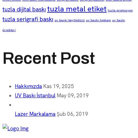
tuzla metal etiket
tuzla dijital baskı
tuzla promosyon
tuzla serigrafi baskı
uv baskı beylikdüzü
uv baskı topkapı
uv baskı
örnekleri
Recent Post
Hakkımızda
Kas 19, 2025
UV Baskı İstanbul
May 09, 2019
Lazer Markalama
Şub 06, 2019