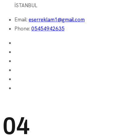
İSTANBUL
Email:
eserreklam1@gmail.com
Phone:
05454942635
04