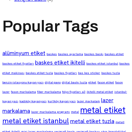
Popular Tags
alüminyum etiket
baskes
baskes ayarlama
baskes baskı
baskes etiket
baskes etiket ikitelli
baskes etiket fiyatları
baskes etiket istanbul
baskes
etiket makinası
baskes etiket tuzla
baskes fiyatları
bas kes sticker
baskes tuzla
benzin-istasyonu-kayan-yazı
dijital-pano
dijital baskı tuzla
etiket
fason etiket
fason
lazer
fason markalama
fiber markalama
folyo fiyatları a3
ikitelli metal etiket
istanbul-
lazer
kayan-yazı
kadıköy-kayanyazı
kurtköy-kayan-yazı
lazer markalam
metal etiket
markalama
lazer markalama programı
metal
metal etiket istanbul
metal etiket tuzla
metall
etiket ikitelli
mini lazer markalama
serigrafi baskı
serigrafi baskısı
skor board-dijital