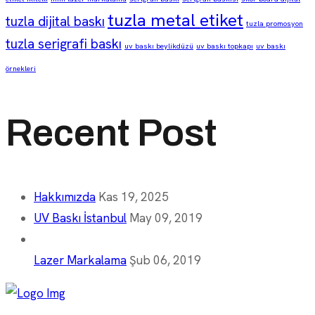
tuzla metal etiket
tuzla dijital baskı
tuzla promosyon
tuzla serigrafi baskı
uv baskı beylikdüzü
uv baskı topkapı
uv baskı
örnekleri
Recent Post
Hakkımızda
Kas 19, 2025
UV Baskı İstanbul
May 09, 2019
Lazer Markalama
Şub 06, 2019