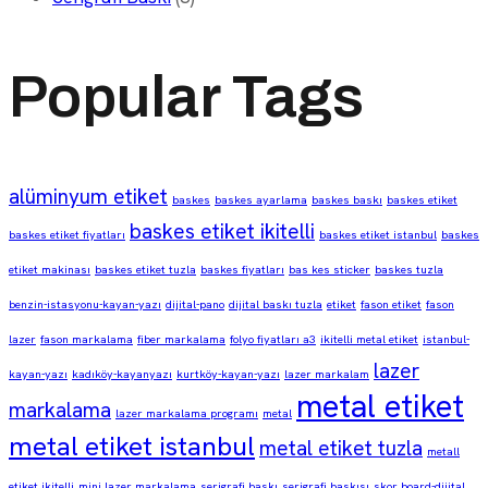
Popular Tags
alüminyum etiket
baskes
baskes ayarlama
baskes baskı
baskes etiket
baskes etiket ikitelli
baskes etiket fiyatları
baskes etiket istanbul
baskes
etiket makinası
baskes etiket tuzla
baskes fiyatları
bas kes sticker
baskes tuzla
benzin-istasyonu-kayan-yazı
dijital-pano
dijital baskı tuzla
etiket
fason etiket
fason
lazer
fason markalama
fiber markalama
folyo fiyatları a3
ikitelli metal etiket
istanbul-
lazer
kayan-yazı
kadıköy-kayanyazı
kurtköy-kayan-yazı
lazer markalam
metal etiket
markalama
lazer markalama programı
metal
metal etiket istanbul
metal etiket tuzla
metall
etiket ikitelli
mini lazer markalama
serigrafi baskı
serigrafi baskısı
skor board-dijital