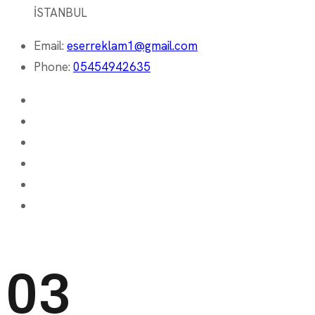
İSTANBUL
Email:
eserreklam1@gmail.com
Phone:
05454942635
03