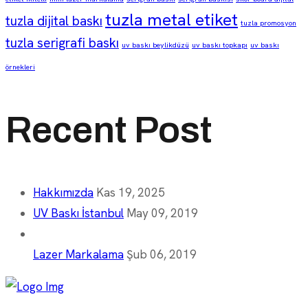
tuzla metal etiket
tuzla dijital baskı
tuzla promosyon
tuzla serigrafi baskı
uv baskı beylikdüzü
uv baskı topkapı
uv baskı
örnekleri
Recent Post
Hakkımızda
Kas 19, 2025
UV Baskı İstanbul
May 09, 2019
Lazer Markalama
Şub 06, 2019