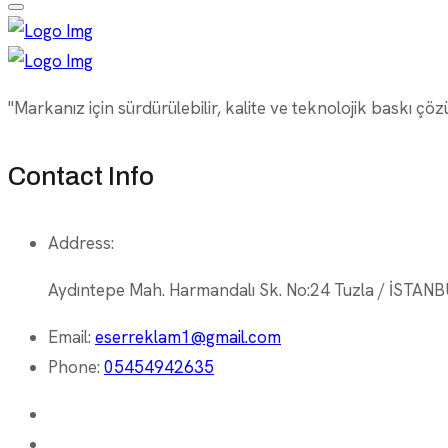
"Markanız için sürdürülebilir, kalite ve teknolojik baskı çöz
Contact Info
Address:
Aydıntepe Mah. Harmandalı Sk. No:24 Tuzla / İSTAN
Email:
eserreklam1@gmail.com
Phone:
05454942635