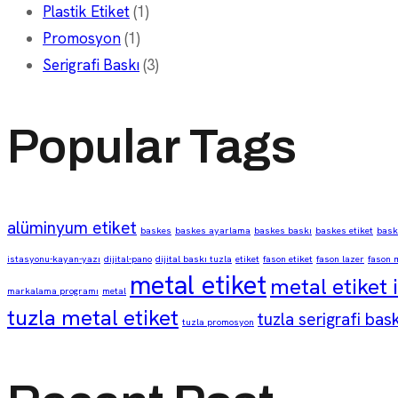
Plastik Etiket
(1)
Promosyon
(1)
Serigrafi Baskı
(3)
Popular Tags
alüminyum etiket
baskes
baskes ayarlama
baskes baskı
baskes etiket
baske
istasyonu-kayan-yazı
dijital-pano
dijital baskı tuzla
etiket
fason etiket
fason lazer
fason 
metal etiket
metal etiket 
markalama programı
metal
tuzla metal etiket
tuzla serigrafi bask
tuzla promosyon