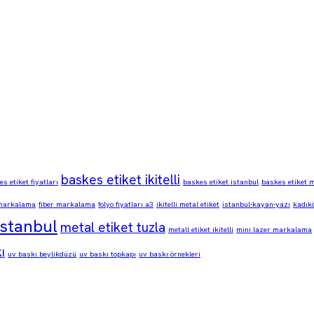
baskes etiket ikitelli
s etiket fiyatları
baskes etiket istanbul
baskes etiket 
markalama
fiber markalama
folyo fiyatları a3
ikitelli metal etiket
istanbul-kayan-yazı
kadık
istanbul
metal etiket tuzla
metall etiket ikitelli
mini lazer markalama
ı
uv baskı beylikdüzü
uv baskı topkapı
uv baskı örnekleri