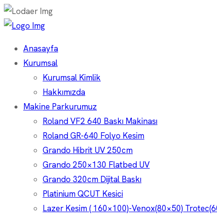
Anasayfa
Kurumsal
Kurumsal Kimlik
Hakkımızda
Makine Parkurumuz
Roland VF2 640 Baskı Makinası
Roland GR-640 Folyo Kesim
Grando Hibrit UV 250cm
Grando 250×130 Flatbed UV
Grando 320cm Dijital Baskı
Platinium QCUT Kesici
Lazer Kesim ( 160×100)-Venox(80×50) Trotec(