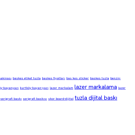
makinası
baskes etiket tuzla
baskes fiyatları
bas kes sticker
baskes tuzla
benzin-
lazer markalama
öy-kayanyazı
kurtköy-kayan-yazı
lazer markalam
lazer
tuzla dijital baskı
serigrafi baskı
serigrafi baskısı
skor board-dijital