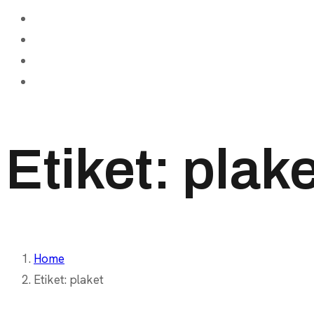
Etiket:
plake
Home
Etiket:
plaket