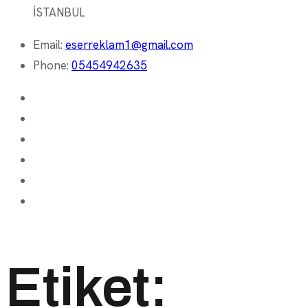
İSTANBUL
Email:
eserreklam1@gmail.com
Phone:
05454942635
Etiket: