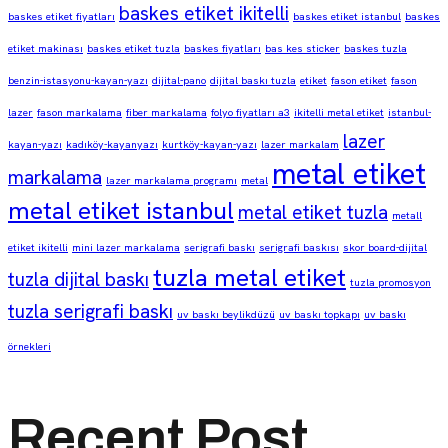
baskes etiket ikitelli
baskes etiket fiyatları
baskes etiket istanbul
baskes
etiket makinası
baskes etiket tuzla
baskes fiyatları
bas kes sticker
baskes tuzla
benzin-istasyonu-kayan-yazı
dijital-pano
dijital baskı tuzla
etiket
fason etiket
fason
lazer
fason markalama
fiber markalama
folyo fiyatları a3
ikitelli metal etiket
istanbul-
lazer
kayan-yazı
kadıköy-kayanyazı
kurtköy-kayan-yazı
lazer markalam
metal etiket
markalama
lazer markalama programı
metal
metal etiket istanbul
metal etiket tuzla
metall
etiket ikitelli
mini lazer markalama
serigrafi baskı
serigrafi baskısı
skor board-dijital
tuzla metal etiket
tuzla dijital baskı
tuzla promosyon
tuzla serigrafi baskı
uv baskı beylikdüzü
uv baskı topkapı
uv baskı
örnekleri
Recent Post